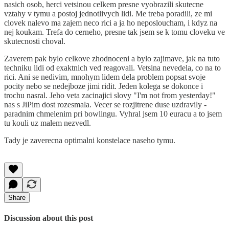
nasich osob, herci vetsinou celkem presne vyobrazili skutecne
vztahy v tymu a postoj jednotlivych lidi. Me treba poradili, ze mi
clovek nalevo ma zajem neco rici a ja ho neposloucham, i kdyz na
nej koukam. Trefa do cerneho, presne tak jsem se k tomu cloveku ve
skutecnosti choval.
Zaverem pak bylo celkove zhodnoceni a bylo zajimave, jak na tuto
techniku lidi od exaktnich ved reagovali. Vetsina nevedela, co na to
rici. Ani se nedivim, mnohym lidem dela problem popsat svoje
pocity nebo se nedejboze jimi ridit. Jeden kolega se dokonce i
trochu nasral. Jeho veta zacinajici slovy "I'm not from yesterday!"
nas s JiPim dost rozesmala. Vecer se rozjitrene duse uzdravily -
paradnim chmelenim pri bowlingu. Vyhral jsem 10 euracu a to jsem
tu kouli uz malem nezvedl.
Tady je zaverecna optimalni konstelace naseho tymu.
Share
Discussion about this post