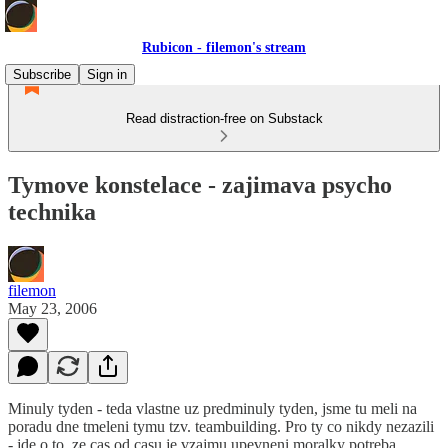
Rubicon - filemon's stream
Subscribe
Sign in
Read distraction-free on Substack
Tymove konstelace - zajimava psycho
technika
filemon
May 23, 2006
Minuly tyden - teda vlastne uz predminuly tyden, jsme tu meli na
poradu dne tmeleni tymu tzv. teambuilding. Pro ty co nikdy nezazili
- jde o to, ze cas od casu je vzajmu upevneni moralky potreba