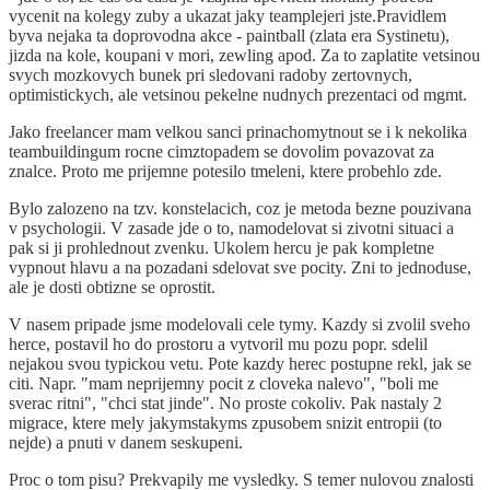
vycenit na kolegy zuby a ukazat jaky teamplejeri jste.Pravidlem
byva nejaka ta doprovodna akce - paintball (zlata era Systinetu),
jizda na kole, koupani v mori, zewling apod. Za to zaplatite vetsinou
svych mozkovych bunek pri sledovani radoby zertovnych,
optimistickych, ale vetsinou pekelne nudnych prezentaci od mgmt.
Jako freelancer mam velkou sanci prinachomytnout se i k nekolika
teambuildingum rocne cimztopadem se dovolim povazovat za
znalce. Proto me prijemne potesilo tmeleni, ktere probehlo zde.
Bylo zalozeno na tzv. konstelacich, coz je metoda bezne pouzivana
v psychologii. V zasade jde o to, namodelovat si zivotni situaci a
pak si ji prohlednout zvenku. Ukolem hercu je pak kompletne
vypnout hlavu a na pozadani sdelovat sve pocity. Zni to jednoduse,
ale je dosti obtizne se oprostit.
V nasem pripade jsme modelovali cele tymy. Kazdy si zvolil sveho
herce, postavil ho do prostoru a vytvoril mu pozu popr. sdelil
nejakou svou typickou vetu. Pote kazdy herec postupne rekl, jak se
citi. Napr. "mam neprijemny pocit z cloveka nalevo", "boli me
sverac ritni", "chci stat jinde". No proste cokoliv. Pak nastaly 2
migrace, ktere mely jakymstakyms zpusobem snizit entropii (to
nejde) a pnuti v danem seskupeni.
Proc o tom pisu? Prekvapily me vysledky. S temer nulovou znalosti