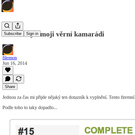
Dotazníky - moji věrní kamarádi
Subscribe
Sign in
filemon
Jun 16, 2014
Share
Jednou za čas mi přijde nějaký ten dotazník k vyplnění. Tento firem
Podle toho to taky dopadlo...