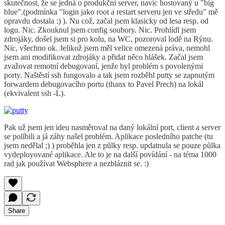
skutečnost, že se jedná o produkční server, navíc hostovaný u "big
blue".(podmínka "login jako root a restart serveru jen ve středu" mě
opravdu dostala :) ). Nu což, začal jsem klasicky od lesa resp. od
logu. Nic. Zkouknul jsem config soubory. Nic. Prohlídl jsem
zdrojáky, došel jsem si pro kolu, na WC, pozoroval lodě na Rýnu.
Nic, všechno ok. Jelikož jsem měl velice omezená práva, nemohl
jsem ani modifikovat zdrojáky a přidat něco hlášek. Začal jsem
zvažovat remotní debugovaní, jenže byl problém s povolenými
porty. Naštěstí ssh fungovalo a tak jsem rozběhl putty se zapnutým
forwardem debugovacího portu (thanx to Pavel Prech) na lokál
(ekvivalent ssh -L).
Pak už jsem jen ideu nasměroval na daný lokální port, client a server
se políbili a já záhy našel problém. Aplikace posledního patche (tu
jsem nedělal ;) ) proběhla jen z půlky resp. updatnula se pouze půlka
vydeployované aplikace. Ale to je na další povídání - na téma 1000
rad jak používat Websphere a nezbláznit se. :)
Share