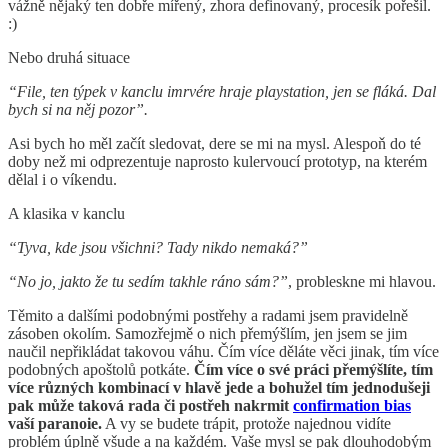
vážně nějaký ten dobře mířený, zhora definovaný, procesík pořešil.
:)
Nebo druhá situace
“File, ten týpek v kanclu imrvére hraje playstation, jen se fláká. Dal
bych si na něj pozor”.
Asi bych ho měl začít sledovat, dere se mi na mysl. Alespoň do té
doby než mi odprezentuje naprosto kulervoucí prototyp, na kterém
dělal i o víkendu.
A klasika v kanclu
“Tyva, kde jsou všichni? Tady nikdo nemaká?”
“No jo, jakto že tu sedím takhle ráno sám?”
, probleskne mi hlavou.
Těmito a dalšími podobnými postřehy a radami jsem pravidelně
zásoben okolím. Samozřejmě o nich přemýšlím, jen jsem se jim
naučil nepřikládat takovou váhu. Čím více děláte věci jinak, tím více
podobných apoštolů potkáte.
Čím více o své práci přemýšlíte, tím
více různých kombinací v hlavě jede a bohužel tím jednodušeji
pak může taková rada či postřeh nakrmit
confirmation bias
vaší paranoie.
A vy se budete trápit, protože najednou vidíte
problém úplně všude a na každém. Vaše mysl se pak dlouhodobým