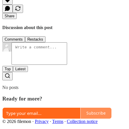
Share
Discussion about this post
Comments
Restacks
Top
Latest
No posts
Ready for more?
Subscribe
© 2026 filemon
·
Privacy
∙
Terms
∙
Collection notice