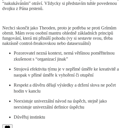
“nakukáváním” otráví. Vždycky si představím tuhle povedenou
dvojku z Pána prstenů.
Nechci skončit jako Theoden, proto je potřeba se proti Grímům
obrnit. Mám svou osobní mantru ohledně základních principů
fungování, která mi přináší pohodu (vy si sestavte svou, třeba
nakrásně control-freakovskou nebo datasexuální)
Pozorovatel nezná kontext, nemá většinou poměřitelnou
zkušenost s “organizací jinak”
Strojová efektivita týmu je v nepřímé úměře ke kreativitě a
naopak v přímé úměře k vyhoření či otupění
Respekt a důvěru dělají výsledky a držení slova ne počet
hodin v kanclu
Neexistuje univerzální návod na úspěch, stejně jako
neexistuje univerzální definice úspěchu
Důvěřuj instinktu