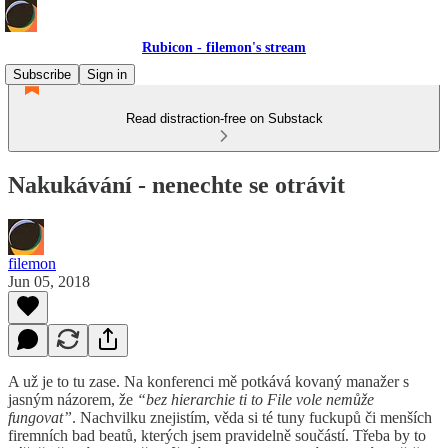
Rubicon - filemon's stream
Subscribe
Sign in
Read distraction-free on Substack
Nakukávání - nenechte se otrávit
filemon
Jun 05, 2018
A už je to tu zase. Na konferenci mě potkává kovaný manažer s
jasným názorem, že
“bez hierarchie ti to File vole nemůže
fungovat”
. Nachvilku znejistím, věda si té tuny fuckupů či menších
firemních bad beatů, kterých jsem pravidelně součástí. Třeba by to