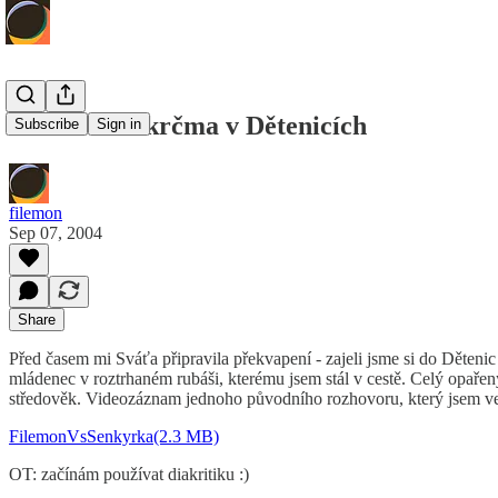
Středověká krčma v Dětenicích
Subscribe
Sign in
filemon
Sep 07, 2004
Share
Před časem mi Sváťa připravila překvapení - zajeli jsme si do Dětenic n
mládenec v roztrhaném rubáši, kterému jsem stál v cestě. Celý opařený j
středověk. Videozáznam jednoho původního rozhovoru, který jsem vedl 
FilemonVsSenkyrka(2.3 MB)
OT: začínám používat diakritiku :)