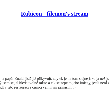
Rubicon - filemon's stream
a papů. Znalci jistě již přikyvují, zbytek je na tom stejně jako já než 
sem se jal hledat volné místo a tak se zeptám jeho kolegy, jestli není v
v této restauraci s číšnicí vám nyní přináším. :)