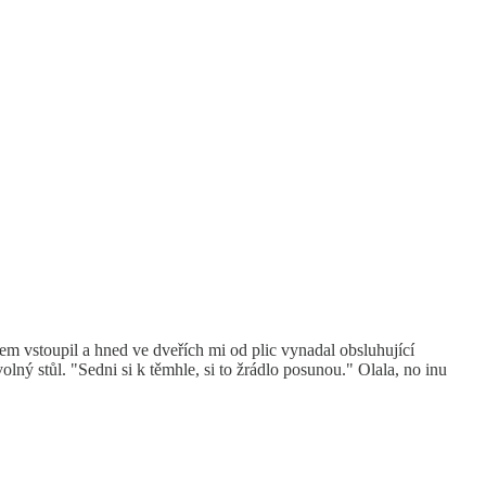
jsem vstoupil a hned ve dveřích mi od plic vynadal obsluhující
olný stůl. "Sedni si k těmhle, si to žrádlo posunou." Olala, no inu