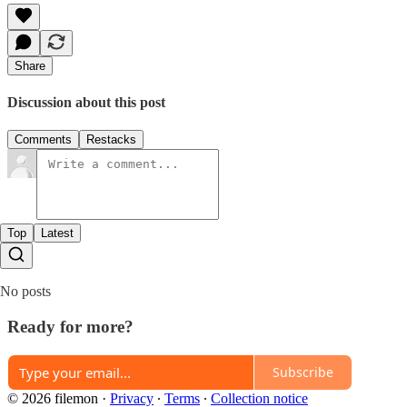
Share
Discussion about this post
Comments
Restacks
Top
Latest
No posts
Ready for more?
Subscribe
© 2026 filemon
·
Privacy
∙
Terms
∙
Collection notice