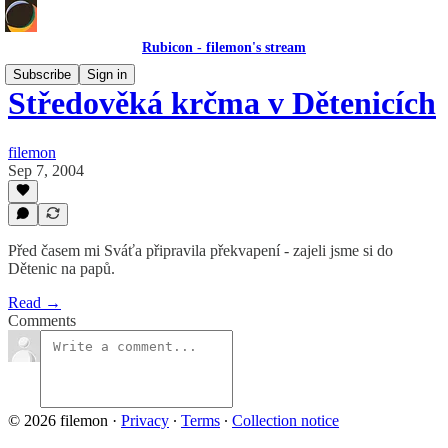
Rubicon - filemon's stream
Subscribe
Sign in
Středověká krčma v Dětenicích
filemon
Sep 7, 2004
Před časem mi Sváťa připravila překvapení - zajeli jsme si do
Dětenic na papů.
Read →
Comments
© 2026 filemon
·
Privacy
∙
Terms
∙
Collection notice